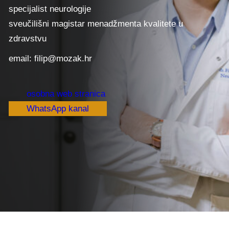
specijalist neurologije
sveučilišni magistar menadžmenta kvalitete u
zdravstvu
email: filip@mozak.hr
osobna web stranica
WhatsApp kanal