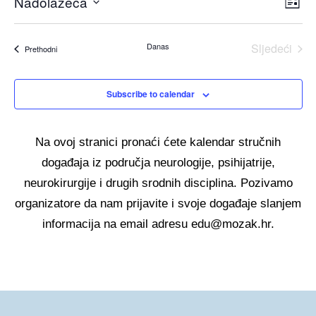
Nadolazeća
Dog
Nav
Popis
navi
Odaberite
pog
pog
datum.
Danas
Sljedeći
Događaji
Prethodni
Događaj
Subscribe to calendar
Na ovoj stranici pronaći ćete kalendar stručnih
događaja iz područja neurologije, psihijatrije,
neurokirurgije i drugih srodnih disciplina. Pozivamo
organizatore da nam prijavite i svoje događaje slanjem
informacija na email adresu edu@mozak.hr.