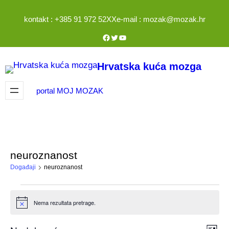
kontakt : +385 91 972 52XX
e-mail : mozak@mozak.hr
Facebook
Twitter
YouTube
Hrvatska kuća mozga
portal MOJ MOZAK
neuroznanost
Događaji
neuroznanost
Događaji
Nema rezultata pretrage.
Notice