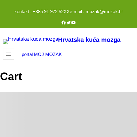
Skoči
kontakt : +385 91 972 52XX
e-mail : mozak@mozak.hr
do
sadržaja
Facebook
Twitter
YouTube
Hrvatska kuća mozga
portal MOJ MOZAK
Cart